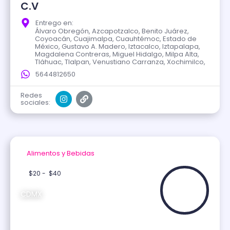
C.V
Entrego en:
Álvaro Obregón, Azcapotzalco, Benito Juárez,
Coyoacán, Cuajimalpa, Cuauhtémoc, Estado de
México, Gustavo A. Madero, Iztacalco, Iztapalapa,
Magdalena Contreras, Miguel Hidalgo, Milpa Alta,
Tláhuac, Tlalpan, Venustiano Carranza, Xochimilco,
5644812650
Redes
sociales:
Alimentos y Bebidas
Verificado
$20 -
$40
CDMX