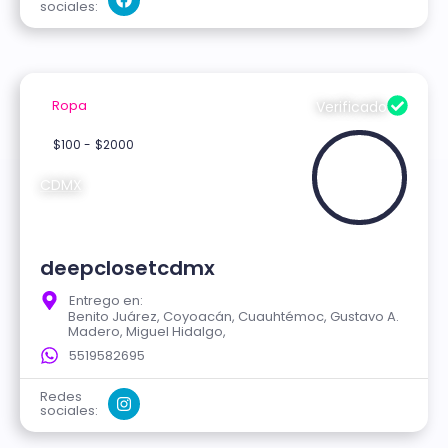
sociales:
Ropa
Verificado
$100 -
$2000
CDMX
deepclosetcdmx
Entrego en:
Benito Juárez, Coyoacán, Cuauhtémoc, Gustavo A.
Madero, Miguel Hidalgo,
5519582695
Redes
sociales: