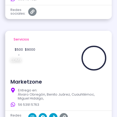
Redes
sociales:
Servicios
Verificado
$500
$9000
-
CDMX
Marketzone
Entrego en:
Álvaro Obregón, Benito Juárez, Cuauhtémoc,
Miguel Hidalgo,
56 5391 5763
Redes