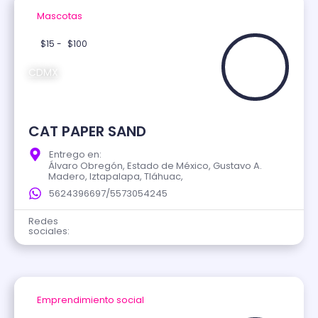
Mascotas
Verificado
$15 -
$100
CDMX
CAT PAPER SAND
Entrego en:
Álvaro Obregón, Estado de México, Gustavo A.
Madero, Iztapalapa, Tláhuac,
5624396697/5573054245
Redes
sociales:
Emprendimiento social
Verificado