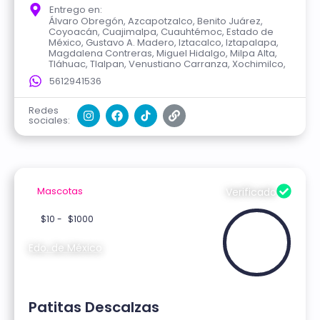
Entrego en:
Álvaro Obregón, Azcapotzalco, Benito Juárez,
Coyoacán, Cuajimalpa, Cuauhtémoc, Estado de
México, Gustavo A. Madero, Iztacalco, Iztapalapa,
Magdalena Contreras, Miguel Hidalgo, Milpa Alta,
Tláhuac, Tlalpan, Venustiano Carranza, Xochimilco,
5612941536
Redes
sociales:
Mascotas
Verificado
$10 -
$1000
Edo. de México
Patitas Descalzas