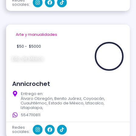
Redes
sociales:
Arte y manualidades
Verificado
$50 -
$5000
Edo. de México
Annicrochet
Entrego en:
Álvaro Obregón, Benito Juárez, Coyoacán,
Cuauhtémoc, Estado de México, Iztacalco,
Iztapalapa,
5547110811
Redes
sociales: