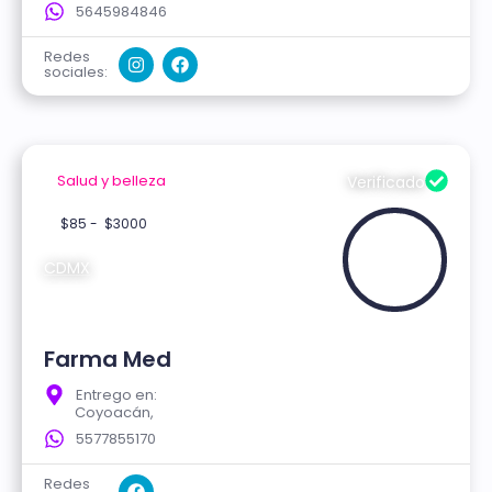
5645984846
Redes
sociales:
Salud y belleza
Verificado
$85 -
$3000
CDMX
Farma Med
Entrego en:
Coyoacán,
5577855170
Redes