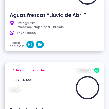
Aguas frescas “Lluvia de Abril”
Entrego en:
Iztacalco, Iztapalapa, Tlalpan,
5576385000
Redes
sociales:
Arte y manualidades
Verificado
$80 -
$400
CDMX