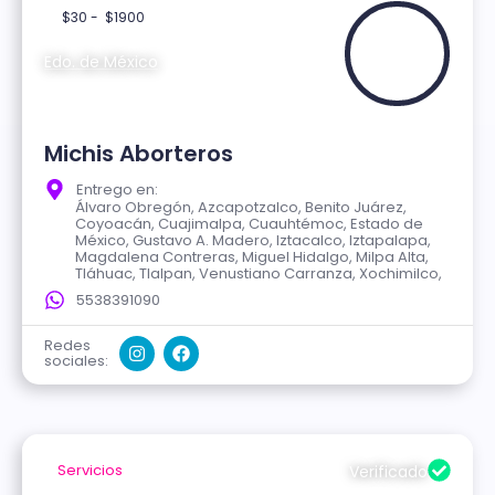
$30 -
$1900
Edo. de México
Michis Aborteros
Entrego en:
Álvaro Obregón, Azcapotzalco, Benito Juárez,
Coyoacán, Cuajimalpa, Cuauhtémoc, Estado de
México, Gustavo A. Madero, Iztacalco, Iztapalapa,
Magdalena Contreras, Miguel Hidalgo, Milpa Alta,
Tláhuac, Tlalpan, Venustiano Carranza, Xochimilco,
5538391090
Redes
sociales:
Servicios
Verificado