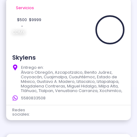
Servicios
Verificado
$500
$9999
-
CDMX
Skylens
Entrego en:
Álvaro Obregón, Azcapotzalco, Benito Juárez,
Coyoacán, Cuajimalpa, Cuauhtémoc, Estado de
México, Gustavo A. Madero, Iztacalco, Iztapalapa,
Magdalena Contreras, Miguel Hidalgo, Milpa Alta,
Tláhuac, Tlalpan, Venustiano Carranza, Xochimilco,
5580833508
Redes
sociales: