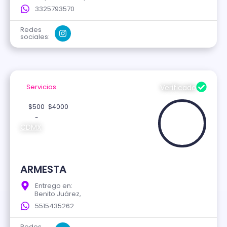
3325793570
Redes
sociales:
Servicios
Verificado
$500
$4000
-
CDMX
ARMESTA
Entrego en:
Benito Juárez,
5515435262
Redes