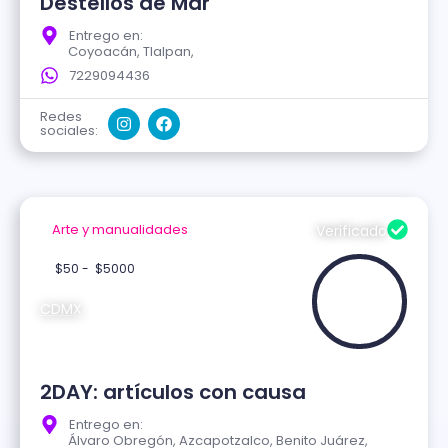
Destellos de Mar
Entrego en:
Coyoacán, Tlalpan,
7229094436
Redes
sociales:
Arte y manualidades
Verificado
$50 -
$5000
CDMX
2DAY: artículos con causa
Entrego en:
Álvaro Obregón, Azcapotzalco, Benito Juárez,