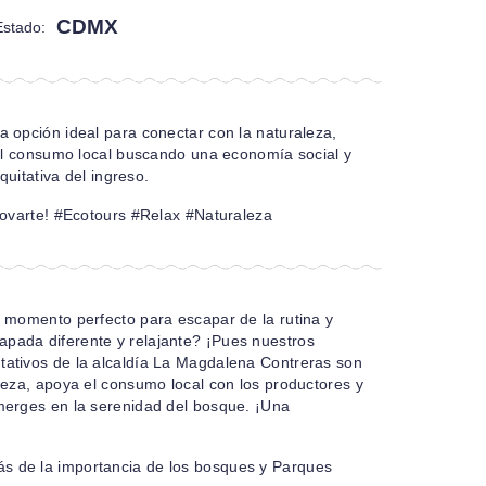
CDMX
Estado:
a opción ideal para conectar con la naturaleza,
r el consumo local buscando una economía social y
equitativa del ingreso.
enovarte! #Ecotours #Relax #Naturaleza
l momento perfecto para escapar de la rutina y
apada diferente y relajante? ¡Pues nuestros
tativos de la alcaldía La Magdalena Contreras son
aleza, apoya el consumo local con los productores y
merges en la serenidad del bosque. ¡Una
!
s de la importancia de los bosques y Parques