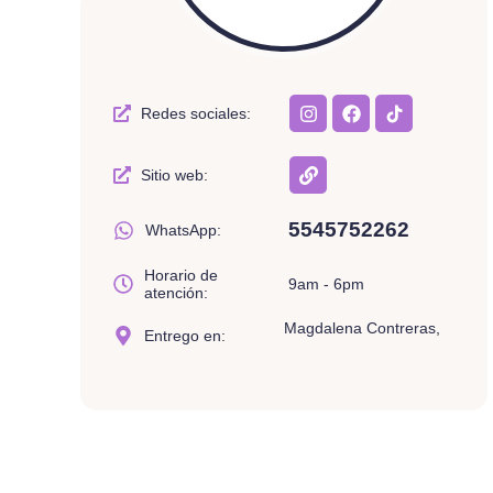
Redes sociales:
Sitio web:
5545752262
WhatsApp:
Horario de
9am - 6pm
atención:
Magdalena Contreras,
Entrego en: