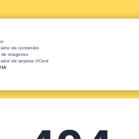
as
ador de contenido
r de imágenes
ador de tarjetas VCard
R
IA