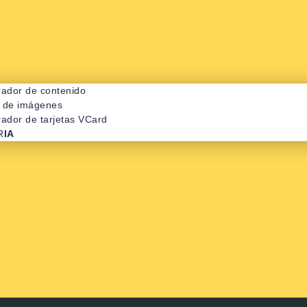
ador de contenido
r de imágenes
ador de tarjetas VCard
R
IA